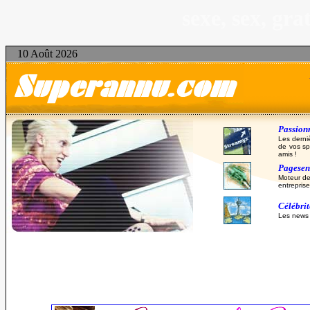
sexe, sex, gr
10 Août 2026
Passionn
Les derni
de vos sp
amis !
Pagesent
Moteur de
entreprise
Célébri
Les news d