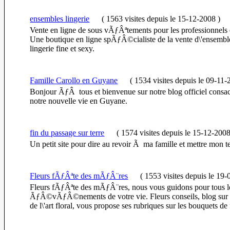
ensembles lingerie
(
1563 visites
depuis le 15-12-2008
)
Vente en ligne de sous vÃƒÂªtements pour les professionnels et
Une boutique en ligne spÃƒÂ©cialiste de la vente d\'ensemble
lingerie fine et sexy.
Famille Carollo en Guyane
(
1534 visites
depuis le 09-11-
Bonjour ÃƒÂ tous et bienvenue sur notre blog officiel c
notre nouvelle vie en Guyane.
fin du passage sur terre
(
1574 visites
depuis le 15-12-200
Un petit site pour dire au revoir Ã ma famille et mettre mon t
Fleurs fÃƒÂªte des mÃƒÂ¨res
(
1553 visites
depuis le 19-
Fleurs fÃƒÂªte des mÃƒÂ¨res, nous vous guidons pour tous l
ÃƒÂ©vÃƒÂ©nements de votre vie. Fleurs conseils, blog sur 
de l\'art floral, vous propose ses rubriques sur les bouquets de 