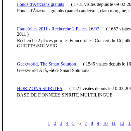
Fonds d'Ã©crans gratuits
(
1781 visites
depuis le 09-02-2
Fonds d'Ã©crans gratuits (pamela anderson, clara morgane, et
Francfolies 2011 - Recherche 2 Places 16/07
(
1657 visite
2011
)
Recherche 2 places pour les Francofolies. Concert du 16 juill
GUETTA/SOLVEIG
Geekworld, The Smart Solution
(
1545 visites
depuis le 1
Geekworld Ã¢â‚¬â€œ Smart Solutions
HORIZONS SPIRITES
(
1521 visites
depuis le 10-03-20
BASE DE DONNEES SPIRITE MULTILINGUE
1
-
2
-
3
-
4
-
5
- 6 -
7
-
8
-
9
-
10
-
11
-
12
-
1