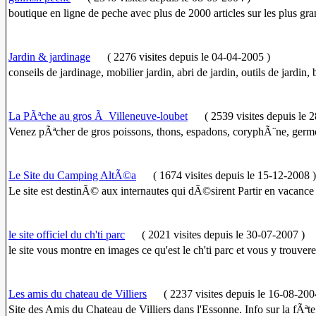
boutique en ligne de peche avec plus de 2000 articles sur les plus gra
Jardin & jardinage
(
2276 visites
depuis le 04-04-2005
)
conseils de jardinage, mobilier jardin, abri de jardin, outils de jardin
La PÃªche au gros Ã Villeneuve-loubet
(
2539 visites
depuis le 
Venez pÃªcher de gros poissons, thons, espadons, coryphÃ¨ne, ger
Le Site du Camping AltÃ©a
(
1674 visites
depuis le 15-12-2008
)
Le site est destinÃ© aux internautes qui dÃ©sirent Partir en vacance
le site officiel du ch'ti parc
(
2021 visites
depuis le 30-07-2007
)
le site vous montre en images ce qu'est le ch'ti parc et vous y trouvere
Les amis du chateau de Villiers
(
2237 visites
depuis le 16-08-200
Site des Amis du Chateau de Villiers dans l'Essonne. Info sur la fÃªte 