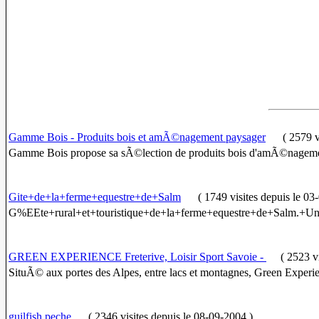
Gamme Bois - Produits bois et amÃ©nagement paysager
(
2579 v
Gamme Bois propose sa sÃ©lection de produits bois d'amÃ©nagement pa
Gite+de+la+ferme+equestre+de+Salm
(
1749 visites
depuis le 03
G%EEte+rural+et+touristique+de+la+ferme+equestre+de+Salm.+U
GREEN EXPERIENCE Freterive, Loisir Sport Savoie -
(
2523 vi
SituÃ© aux portes des Alpes, entre lacs et montagnes, Green Experie
guilfish peche
(
2346 visites
depuis le 08-09-2004
)