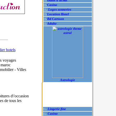
::.
Guide d'achat
::.
Casino
::.
Logos sonneries
::.
Location Hotel
::.
Bd Cartoon
::.
Adulte
ier hotels
s voyages
s maroc
obilier - Villes
Astrologie
itures d\'occasion
s de tous les
::.
Lingerie fine
::.
Casino