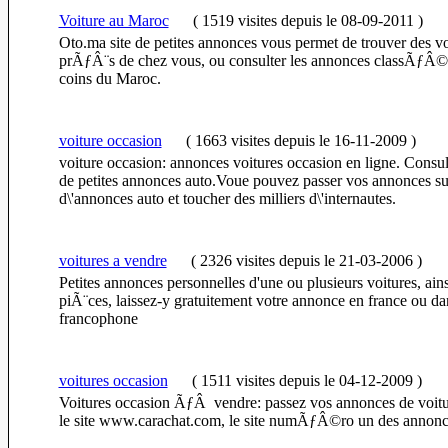
Voiture au Maroc
(
1519 visites
depuis le 08-09-2011
)
Oto.ma site de petites annonces vous permet de trouver des vo
prÃƒÂ¨s de chez vous, ou consulter les annonces classÃƒÂ©e
coins du Maroc.
voiture occasion
(
1663 visites
depuis le 16-11-2009
)
voiture occasion: annonces voitures occasion en ligne. Consul
de petites annonces auto.Voue pouvez passer vos annonces sur
d\'annonces auto et toucher des milliers d\'internautes.
voitures a vendre
(
2326 visites
depuis le 21-03-2006
)
Petites annonces personnelles d'une ou plusieurs voitures, ain
piÃ¨ces, laissez-y gratuitement votre annonce en france ou d
francophone
voitures occasion
(
1511 visites
depuis le 04-12-2009
)
Voitures occasion ÃƒÂ vendre: passez vos annonces de voitu
le site www.carachat.com, le site numÃƒÂ©ro un des annonce