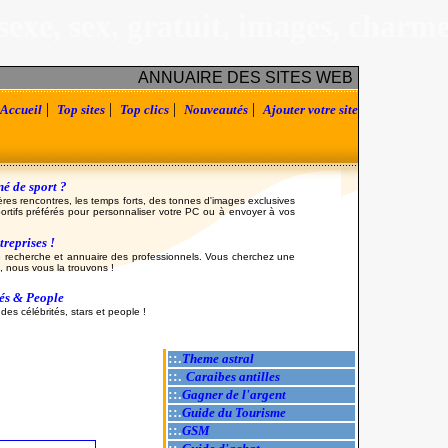
sexe, sex, gratuit, images, charm
ANNUAIRE DES SITES WEB
|
|
|
|
Accueil
Top sites
Top clics
Nouveautés
Ajouter votre site
é de sport ?
ères rencontres, les temps forts, des tonnes d'images exclusives
ortifs préférés pour personnaliser votre PC ou à envoyer à vos
reprises !
 recherche et annuaire des professionnels. Vous cherchez une
, nous vous la trouvons !
tés & People
es célébrités, stars et people !
::.
Theme astral
::.
Caraibes antilles
::.
Gagner de l'argent
::.
Guide du Tourisme
::.
GSM