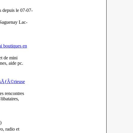
es
depuis le 07-07-
 Saguenay Lac-
i boutiques en
t de mini
nes, aide pc.
e sÃƒÂ©rieuse
es rencontres
ibataires,
)
, radio et