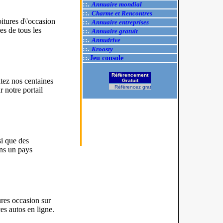
::.
Annuaire mondial
::.
Charme et Rencontres
itures d\'occasion
::.
Annuaire entreprises
s de tous les
::.
Annuaire gratuit
::.
Annudrive
::.
Kroosty
::.
Jeu console
Référencement
tez nos centaines
Gratuit
Référencez gratuitement votre site.
 notre portail
si que des
ans un pays
res occasion sur
s autos en ligne.