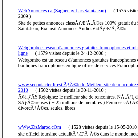
WebAnnonces.ca (Saguenay Lac-Saint-Jean)
(
1535 visit
2009
)
Site de petites annonces classÃƒÆ’Ã‚Â©es 100% gratuit du
Saint-Jean, Exclusif Annonces Audio-VidÃƒÆ’Ã‚Â©o
Webgombo : reseau d\'annonces gratuites francophones et min
ligne
(
1579 visites
depuis le 24-12-2008
)
Webgombo est un reseau d\'annonces gratuites francophones e
boutiques francophones en ligne offres de services Francopho
www.secontacter.fr est ÃƒÂ©lu le Meilleur site de rencontr
2010
(
1502 visites
depuis le 30-11-2010
)
Ã¢â„¢Â¥ Rejoignez le meilleur site de rencontres. NÃ‚Â°1 d
SÃƒÂ©rieuses ( + 25 millions de membres ) Femmes cÃƒÂ©l
divorcÃƒÂ©es, seules, libres
wWw.ZizMaroc.cOm
(
1528 visites
depuis le 15-05-2010
site officiel toursime actualitÃƒÆ’Ã‚Â©s dans le monde meteo