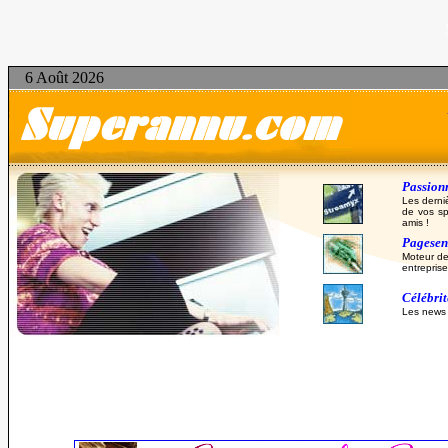
6 Août 2026
Passionn
Les derni
de vos sp
amis !
Pagesent
Moteur de
entreprise
Célébri
Les news d