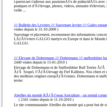
i-parrot.net s'adresse aux passionnÃ©s de psittacidÃ©s avec :
pratiques et d'Ã©levage, photos, videos, annuaire d'eleveurs, 
veille ...
//// Bulletin des Levriers //// Sauvetage levrier //// Galgo espa
visites
depuis le 31-10-2009
)
Sauvetage et placement, recensement des informations concer
LÃƒÂ©vriers GALGO martyrs en Europe et dans le Monde
GALGO.
//// Elevage de Dobermann //// Dobermann //// staffordshire bul
2440 visites
depuis le 15-01-2010
)
Elevage de Dobermann et de Staffordshire Bull Terrier Ãƒ
ÃƒÂ Sospel, l\'ÃƒÂ©levage du Fief Kallistos. Nos chien et ch
des meilleurs origines europÃƒÂ©ennes. Dobermann et staffo
terrier
Abeilles du monde RÃƒÂ©seau Apiculture - un portail comm
(
2341 visites
depuis le 11-10-2010
)
Le site communautaire Abeilles du monde qui a pour but de r