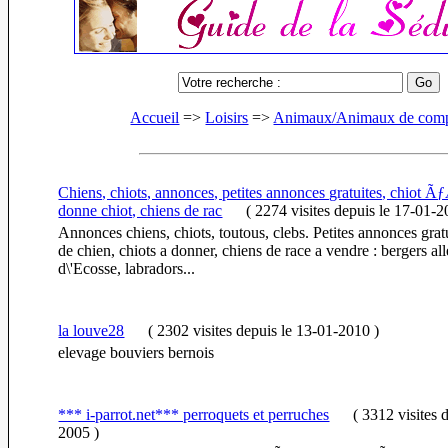
Accueil
=>
Loisirs
=>
Animaux/Animaux de com
Chiens, chiots, annonces, petites annonces gratuites, chiot
donne chiot, chiens de rac
(
2274 visites
depuis le 17-01-2
Annonces chiens, chiots, toutous, clebs. Petites annonces grat
de chien, chiots a donner, chiens de race a vendre : bergers al
d\'Ecosse, labradors...
la louve28
(
2302 visites
depuis le 13-01-2010
)
elevage bouviers bernois
*** i-parrot.net*** perroquets et perruches
(
3312 visites
d
2005
)