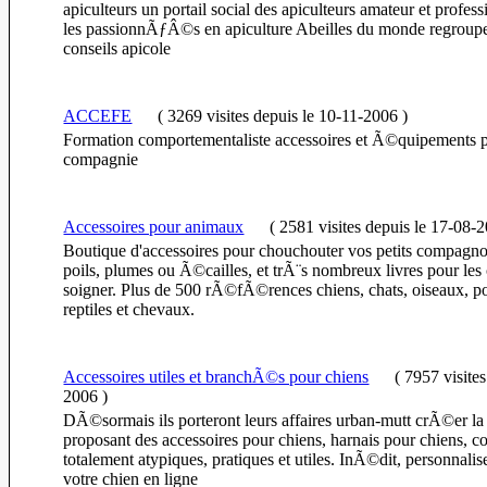
apiculteurs un portail social des apiculteurs amateur et profes
les passionnÃƒÂ©s en apiculture Abeilles du monde regroupe
conseils apicole
ACCEFE
(
3269 visites
depuis le 10-11-2006
)
Formation comportementaliste accessoires et Ã©quipements 
compagnie
Accessoires pour animaux
(
2581 visites
depuis le 17-08-
Boutique d'accessoires pour chouchouter vos petits compag
poils, plumes ou Ã©cailles, et trÃ¨s nombreux livres pour les 
soigner. Plus de 500 rÃ©fÃ©rences chiens, chats, oiseaux, po
reptiles et chevaux.
Accessoires utiles et branchÃ©s pour chiens
(
7957 visite
2006
)
DÃ©sormais ils porteront leurs affaires urban-mutt crÃ©er la
proposant des accessoires pour chiens, harnais pour chiens, co
totalement atypiques, pratiques et utiles. InÃ©dit, personnalise
votre chien en ligne