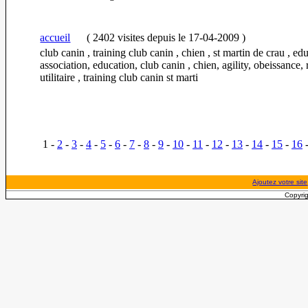
accueil
(
2402 visites
depuis le 17-04-2009
)
club canin , training club canin , chien , st martin de crau , ed
association, education, club canin , chien, agility, obeissance,
utilitaire , training club canin st marti
1 -
2
-
3
-
4
-
5
-
6
-
7
-
8
-
9
-
10
-
11
-
12
-
13
-
14
-
15
-
16
Ajoutez votre site
Copyrig