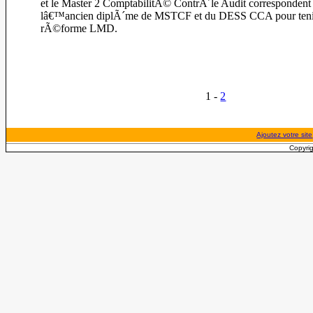
et le Master 2 ComptabilitÃ© ContrÃ´le Audit correspondent
lâ€™ancien diplÃ´me de MSTCF et du DESS CCA pour tenir
rÃ©forme LMD.
1 -
2
Ajoutez votre site
Copyrig