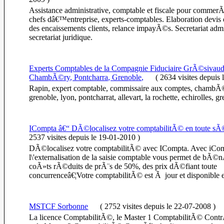
Assistance administrative, comptable et fiscale pour commerÃ§
chefs dâ€™entreprise, experts-comptables. Elaboration devis et
des encaissements clients, relance impayÃ©s. Secretariat admin
secretariat juridique.
Experts Comptables de la Compagnie Fiduciaire GrÃ©sivauda
ChambÃ©ry, Pontcharra, Grenoble,
(
2634 visites
depuis 
Rapin, expert comptable, commissaire aux comptes, chambÃ©r
grenoble, lyon, pontcharrat, allevart, la rochette, echirolles, g
ICompta â€“ DÃ©localisez votre comptabilitÃ© en toute 
2537 visites
depuis le 19-01-2010
)
DÃ©localisez votre comptabilitÃ© avec ICompta. Avec iCo
l\'externalisation de la saisie comptable vous permet de bÃ©
coÃ»ts rÃ©duits de prÃ¨s de 50%, des prix dÃ©fiant toute
concurrenceâ€¦Votre comptabilitÃ© est Ã jour et disponible
MSTCF Sorbonne
(
2752 visites
depuis le 22-07-2008
)
La licence ComptabilitÃ©, le Master 1 ComptabilitÃ© Con