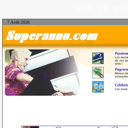
sexe, sex, gr
7 Août 2026
Passionn
Les derni
de vos sp
amis !
Pagesent
Moteur de
entreprise
Célébri
Les news d