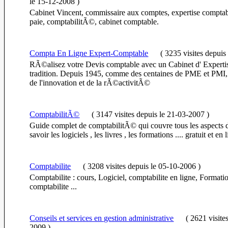
le 15-12-2008
)
Cabinet Vincent, commissaire aux comptes, expertise comptabl
paie, comptabilitÃ©, cabinet comptable.
Compta En Ligne Expert-Comptable
(
3235 visites
depuis
RÃ©alisez votre Devis comptable avec un Cabinet d' Expert
tradition. Depuis 1945, comme des centaines de PME et PMI,
de l'innovation et de la rÃ©activitÃ©
ComptabilitÃ©
(
3147 visites
depuis le 21-03-2007
)
Guide complet de comptabilitÃ© qui couvre tous les aspects
savoir les logiciels , les livres , les formations .... gratuit et en 
Comptabilite
(
3208 visites
depuis le 05-10-2006
)
Comptabilite : cours, Logiciel, comptabilite en ligne, Formatio
comptabilite ...
Conseils et services en gestion administrative
(
2621 visite
2009
)