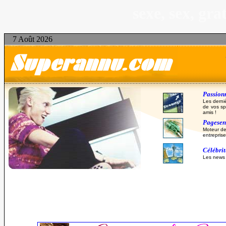
sexe, sex, gr
7 Août 2026
Passionn
Les derni
de vos sp
amis !
Pagesent
Moteur de
entreprise
Célébri
Les news d