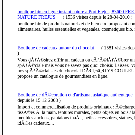
boutique bio en ligne instant nature a Port Frejus, 83600 
NATURE FREJUS
(
1536 visites
depuis le 28-04-2010
)
boutique bio de produits naturels et de bien etre proposant c
alimentaires, huiles essentielles et vegetales, cosmetiques bio,
Boutique de cadeaux autour du chocolat
(
1581 visites
dep
)
Vous dÃƒÂ©sirez offrir un cadeau ou cÃƒÂ©lÃƒÂ©brer un
spÃƒÂ©ciale mais vous ne savez pas quoi choisir. Laissez- v
nos spÃƒÂ©cialistes du chocolat DÃ¢â‚¬â„¢LYS COULEU
propose un catalogue de gourmandises en ligne.
Boutique de dÃ©coration et d'artisanat asiatique authentique
depuis le 15-12-2008
)
Import et commercialisation de produits originaux : Ã©charpe
tissÃ©es Ã la main, tentures murales, petits objets en bois / l
meubles anciens, pantalons thaÃ¯, petits accessoires, statues, 
idÃ©es cadeaux....