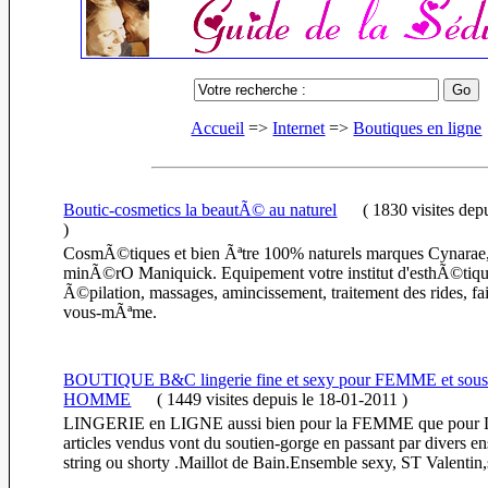
Accueil
=>
Internet
=>
Boutiques en ligne
Boutic-cosmetics la beautÃ© au naturel
(
1830 visites
dep
)
CosmÃ©tiques et bien Ãªtre 100% naturels marques Cynarae
minÃ©rO Maniquick. Equipement votre institut d'esthÃ©tiq
Ã©pilation, massages, amincissement, traitement des rides, fai
vous-mÃªme.
BOUTIQUE B&C lingerie fine et sexy pour FEMME et sous
HOMME
(
1449 visites
depuis le 18-01-2011
)
LINGERIE en LIGNE aussi bien pour la FEMME que pou
articles vendus vont du soutien-gorge en passant par divers e
string ou shorty .Maillot de Bain.Ensemble sexy, ST Valentin,s