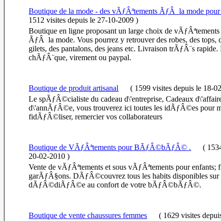
Boutique de la mode - des vÃƒÂªtements ÃƒÂ la mode pou
1512 visites
depuis le 27-10-2009
)
Boutique en ligne proposant un large choix de vÃƒÂªtement
ÃƒÂ la mode. Vous pourrez y retrouver des robes, des tops, d
gilets, des pantalons, des jeans etc. Livraison trÃƒÂ¨s rapide
chÃƒÂ¨que, virement ou paypal.
Boutique de produit artisanal
(
1599 visites
depuis le 18-0
Le spÃƒÂ©cialiste du cadeau d\'entreprise, Cadeaux d\'affair
d\'annÃƒÂ©e, vous trouverez ici toutes les idÃƒÂ©es pour m
fidÃƒÂ©liser, remercier vos collaborateurs
Boutique de VÃƒÂªtements pour BÃƒÂ©bÃƒÂ© .
(
1534
20-02-2010
)
Vente de vÃƒÂªtements et sous vÃƒÂªtements pour enfants; fi
garÃƒÂ§ons. DÃƒÂ©couvrez tous les habits disponibles sur 
dÃƒÂ©diÃƒÂ©e au confort de votre bÃƒÂ©bÃƒÂ©.
Boutique de vente chaussures femmes
(
1629 visites
depui