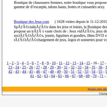
Boutique de chaussures femmes, notre boutique vous propose
gamme de d\'escarpin, talons hauts, bottes et cuissardes sexy.
Boutique des Jeux.com
(
1628 visites
depuis le 11-12-201
SpÃƒÂ©cialisÃƒÂ©e dans les jeux et loisirs, la Boutique de
propose un trÃƒÂ¨s vaste choix de : Jeux vidÃƒÂ©o, jeux d
sociÃƒÂ©tÃƒÂ©s, jouets, figurines et goodies, films DVD e
tÃƒÂ©lÃƒÂ©chargement de jeux, logos et sonneries pour vot
1
-
2
-
3
-
4
-
5
-
6
-
7
-
8
-
9
-
10
-
11
-
12
-
13
-
14
-
15
- 16 -
17
23
-
24
-
25
-
26
-
27
-
28
-
29
-
30
-
31
-
32
-
33
-
34
-
35
-
36
-
42
-
43
-
44
-
45
-
46
-
47
-
48
-
49
-
50
-
51
-
52
-
53
-
54
-
55
-
61
-
62
-
63
-
64
-
65
-
66
-
67
-
68
-
69
-
70
-
71
-
Ajoutez votre site
Copyrig