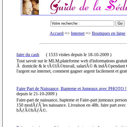
Accueil
=>
Internet
=>
Boutiques en ligne
faire du cash
(
1533 visites
depuis le 18-10-2009
)
Tout savoir sur le MLM,plateforme web d'informations gratuite
Ã domicile & le tÃ©lÃ©travail, salariÃ© & indÃ©pendant 
l'argent sur internet, comment gagner argent facilement et gra
Faire Part de Naissance, Bapteme et Jumeaux avec PHOTO !
depuis le 21-10-2009
)
Faire-part de naissance, bapteme et Faire-part jumeaux person
150 modÃƒÂ¨les naissance. Livraison en 48h. faire part avec 
bÃƒÂ©bÃƒÂ©.