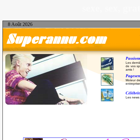
sexe, sex, gr
8 Août 2026
Passionn
Les derni
de vos sp
amis !
Pagesent
Moteur de
entreprise
Célébri
Les news d