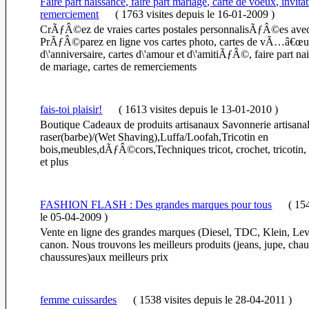
Faire part naissance, faire part mariage, carte de voeux, invitat
remerciement
(
1763 visites
depuis le 16-01-2009
)
CrÃƒÂ©ez de vraies cartes postales personnalisÃƒÂ©es avec
PrÃƒÂ©parez en ligne vos cartes photo, cartes de vÃ…â€œux
d\'anniversaire, cartes d\'amour et d\'amitiÃƒÂ©, faire part nai
de mariage, cartes de remerciements
fais-toi plaisir!
(
1613 visites
depuis le 13-01-2010
)
Boutique Cadeaux de produits artisanaux Savonnerie artisan
raser(barbe)/(Wet Shaving),Luffa/Loofah,Tricotin en
bois,meubles,dÃƒÂ©cors,Techniques tricot, crochet, tricotin,
et plus
FASHION FLASH : Des grandes marques pour tous
(
154
le 05-04-2009
)
Vente en ligne des grandes marques (Diesel, TDC, Klein, Lev
canon. Nous trouvons les meilleurs produits (jeans, jupe, chau
chaussures)aux meilleurs prix
femme cuissardes
(
1538 visites
depuis le 28-04-2011
)