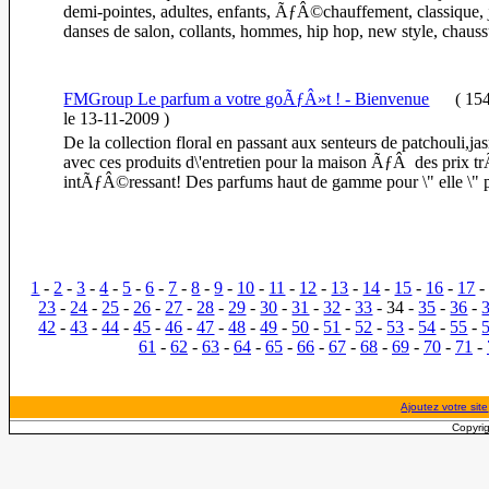
demi-pointes, adultes, enfants, ÃƒÂ©chauffement, classique, 
danses de salon, collants, hommes, hip hop, new style, chauss
FMGroup Le parfum a votre goÃƒÂ»t ! - Bienvenue
(
154
le 13-11-2009
)
De la collection floral en passant aux senteurs de patchouli,jas
avec ces produits d\'entretien pour la maison ÃƒÂ des prix t
intÃƒÂ©ressant! Des parfums haut de gamme pour \" elle \" po
1
-
2
-
3
-
4
-
5
-
6
-
7
-
8
-
9
-
10
-
11
-
12
-
13
-
14
-
15
-
16
-
17
23
-
24
-
25
-
26
-
27
-
28
-
29
-
30
-
31
-
32
-
33
- 34 -
35
-
36
-
42
-
43
-
44
-
45
-
46
-
47
-
48
-
49
-
50
-
51
-
52
-
53
-
54
-
55
-
61
-
62
-
63
-
64
-
65
-
66
-
67
-
68
-
69
-
70
-
71
-
Ajoutez votre site
Copyrig