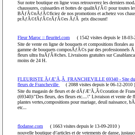
Sur notre boutique en ligne vous retrouverez les derniers mo
chaussures, cuissardes et bottes de qualitÃƒÂ© pour toutes l
BÃƒÂ©nÃƒÂ©ficiez de nos promotions et achetez vos chau
prÃƒÂ©fÃƒÂ©rÃƒÂ©es ÃƒÂ prix discount!
Fleur Maroc :: fleuritel.com
(
1542 visites
depuis le 18-03
Site de vente en ligne de bouquets et compositions florales a
gamme de bouquets composÃƒÂ©s par des professionnels Ã
fleurs ultra fraÃƒÂ®ches. Livraisons gratuites sur Casablanc
moins de 24 H.
FLEURISTE ÃƒÆ’Ã‚Â FRANCHEVILLE 69340 - Site du 
fleurs de Francheville
(
2088 visites
depuis le 06-12-2010
Site du magasin de fleurs et de dÃƒÆ’Ã‚Â©coration de Franc
(69340)\"Des fleurs, des fleurs etc....\" Livraison et vente de f
plantes vertes,compositions pour mariage, deuil naissance
etc...
flodanse.com
(
1663 visites
depuis le 13-09-2010
)
nouvelle boutique d\'articles et de vetements de danse, justauc