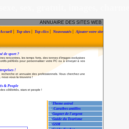
sexe, sex, gratuit, images, charm
ANNUAIRE DES SITES WEB
|
|
|
|
Accueil
Top sites
Top clics
Nouveautés
Ajouter votre site
é de sport ?
ères rencontres, les temps forts, des tonnes d'images exclusives
ortifs préférés pour personnaliser votre PC ou à envoyer à vos
reprises !
 recherche et annuaire des professionnels. Vous cherchez une
, nous vous la trouvons !
tés & People
es célébrités, stars et people !
::.
Theme astral
::.
Caraibes antilles
::.
Gagner de l'argent
::.
Guide du Tourisme
::.
GSM