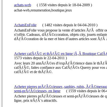
achats-web
(
1558 visites
depuis le 18-04-2009
)
achat-web,renumeration,boutique,jeux
AchatsEnFolie
(
1482 visites
depuis le 04-04-2010
)
AchatsEnFolie vous propose la vente d\'articles ÃƒÂ offri
s\'offrir. Cadeaux, dÃƒÂ©ccoration, objets city, jouets enfants
dÃƒÂ©coration de la mer et bien d\'autres articles sont ÃƒÂ 
Acheter cafÃƒÂ© et thÃƒÂ© en ligne |Ã‚Â Boutique CafÃ
1573 visites
depuis le 22-04-2011
)
Avec leurs 20 annÃƒÂ©es d\'expÃƒÂ©rience dans le thÃƒÂ
cafÃƒÂ©, faites confiance aux CafÃƒÂ©s Querry pour vos ac
cafÃƒÂ© et de thÃƒÂ©.
Acheter pierres prÃƒÂ©cieuses ,saphirs, rubis, ÃƒÂ©meraude
semi-prÃƒÂ©cieuses, en ligne
(
1559 visites
depuis le 06
Acheter pierres prÃƒÂ©cieuses et semi-prÃƒÂ©cieuses de 
ligne, prix trÃƒÂ¨s attractifs.