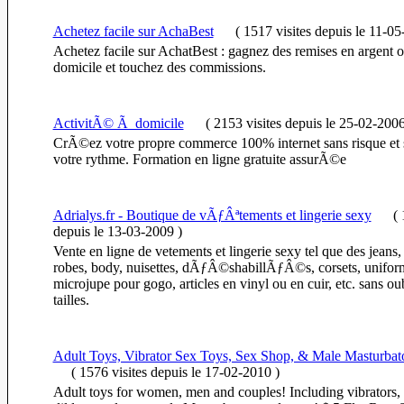
Achetez facile sur AchaBest
(
1517 visites
depuis le 11-0
Achetez facile sur AchatBest : gagnez des remises en argent o
domicile et touchez des commissions.
ActivitÃ© Ã domicile
(
2153 visites
depuis le 25-02-200
CrÃ©ez votre propre commerce 100% internet sans risque et 
votre rythme. Formation en ligne gratuite assurÃ©e
Adrialys.fr - Boutique de vÃƒÂªtements et lingerie sexy
(
1
depuis le 13-03-2009
)
Vente en ligne de vetements et lingerie sexy tel que des jeans, 
robes, body, nuisettes, dÃƒÂ©shabillÃƒÂ©s, corsets, unifor
microjupe pour gogo, articles en vinyl ou en cuir, etc. sans ou
tailles.
Adult Toys, Vibrator Sex Toys, Sex Shop, & Male Masturbato
(
1576 visites
depuis le 17-02-2010
)
Adult toys for women, men and couples! Including vibrators, r