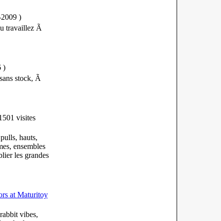
5-2009
)
u travaillez Ã
6
)
sans stock, Ã
501 visites
pulls, hauts,
mes, ensembles
blier les grandes
rs at Maturitoy
abbit vibes,