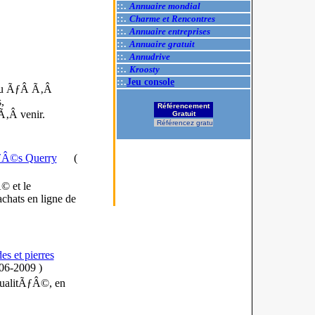
::.
Annuaire mondial
::.
Charme et Rencontres
::.
Annuaire entreprises
::.
Annuaire gratuit
::.
Annudrive
::.
Kroosty
::.
Jeu console
r ou ÃƒÂ Ã‚Â
,
Référencement
Ã‚Â venir.
Gratuit
Référencez gratuitement votre site.
ƒÂ©s Querry
(
© et le
hats en ligne de
s et pierres
-06-2009
)
qualitÃƒÂ©, en