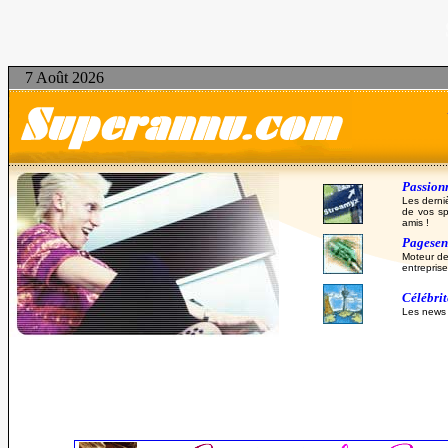
7 Août 2026
Passionn
Les derni
de vos sp
amis !
Pagesent
Moteur de
entreprise
Célébri
Les news d