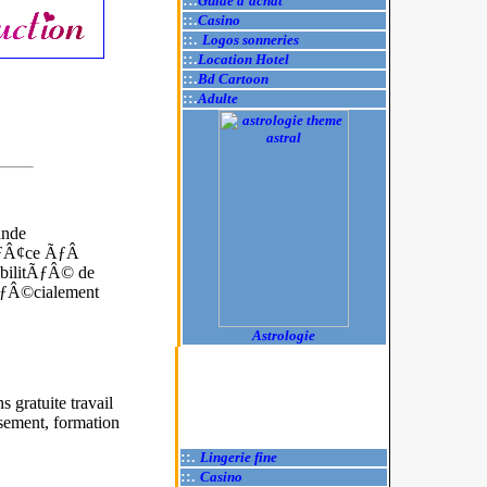
::.
Guide d'achat
::.
Casino
::.
Logos sonneries
::.
Location Hotel
::.
Bd Cartoon
::.
Adulte
ande
rÃƒÂ¢ce ÃƒÂ
ibilitÃƒÂ© de
ÃƒÂ©cialement
Astrologie
s gratuite travail
ement, formation
::.
Lingerie fine
::.
Casino