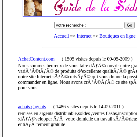
Accueil
=>
Internet
=>
Boutiques en ligne
AchatContent.com
(
1505 visites
depuis le 09-05-2009
)
Nous sommes heureux de vous faire dÃƒÂ©couvrir notre gr
variÃƒÂ©tÃƒÂ© de produits d\'excellente qualitÃƒÂ© g
notre site Internet sÃƒÂ©curisÃƒÂ© qui vous donne la poss
commander en ligne. Nous avons crÃƒÂ©ÃƒÂ© ce site sp
pour vous.
achats gagnats
(
1486 visites
depuis le 14-09-2011
)
remises en argents distribuable,soldes ,ventes flashs,inscription
:dÃƒÂ©velopper ÃƒÂ votre domicile un travail sÃƒÂ©rieus
entiÃƒÂ¨rement gratuite