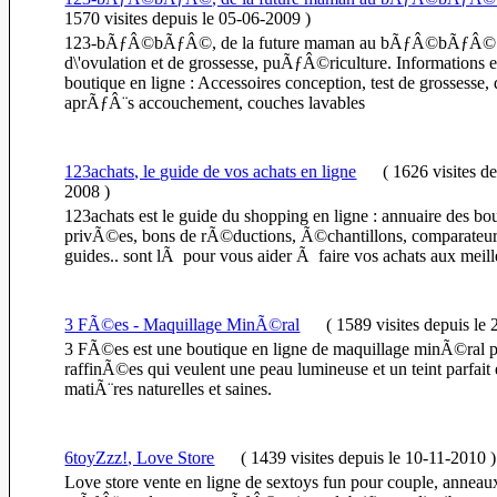
1570 visites
depuis le 05-06-2009
)
123-bÃƒÂ©bÃƒÂ©, de la future maman au bÃƒÂ©bÃƒÂ© de
d\'ovulation et de grossesse, puÃƒÂ©riculture. Informations et
boutique en ligne : Accessoires conception, test de grossesse, 
aprÃƒÂ¨s accouchement, couches lavables
123achats, le guide de vos achats en ligne
(
1626 visites
de
2008
)
123achats est le guide du shopping en ligne : annuaire des bo
privÃ©es, bons de rÃ©ductions, Ã©chantillons, comparateur d
guides.. sont lÃ pour vous aider Ã faire vos achats aux meill
3 FÃ©es - Maquillage MinÃ©ral
(
1589 visites
depuis le
3 FÃ©es est une boutique en ligne de maquillage minÃ©ral 
raffinÃ©es qui veulent une peau lumineuse et un teint parfait 
matiÃ¨res naturelles et saines.
6toyZzz!, Love Store
(
1439 visites
depuis le 10-11-2010
)
Love store vente en ligne de sextoys fun pour couple, anneaux