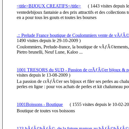
<title>BIJOUX CREATIFS</title>
(
1443 visites
depuis l
ventedebijoux fantaisie a des prix attractifs et des collections 
en a pour tous les gouts et toutes les bourses
.:: Prelude France boutique de Coulommiers vente de vÃƒÂ©t
1490 visites
depuis le 29-10-2009
)
Coulommiers, Prelude-france, la boutique de vÃƒÂ©tements, 
Pietro brunelli, Neuf Lune, Kaloo ...
1001 TRESORS du SUD - Passion de crÃƒÂ©er bijoux & pe
visites
depuis le 13-08-2009
)
La passion de crÃƒÂ©er ses bijoux et filer ses perles au cha
perles en ligne : pour vos achats de perles et kit chalumeau 
1001Boissons - Boutique
(
1555 visites
depuis le 10-02-2
Boutique de toutes vos boissons
123-bÃƒÂ©bÃƒÂ©, de la future maman au bÃƒÂ©bÃƒÂ© 