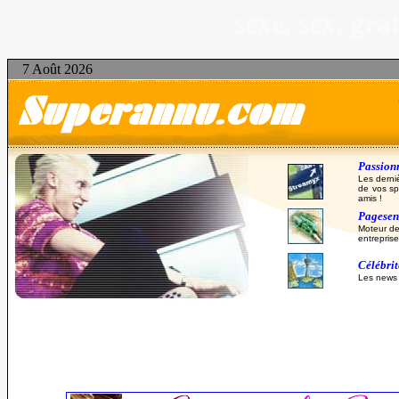
sexe, sex, gr
7 Août 2026
Passionn
Les derni
de vos sp
amis !
Pagesent
Moteur de
entreprise
Célébri
Les news d