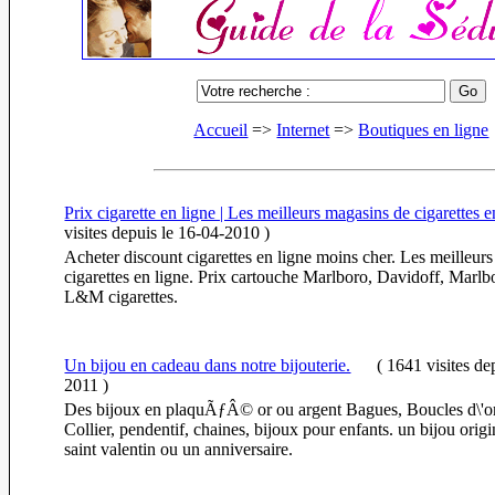
Accueil
=>
Internet
=>
Boutiques en ligne
Prix cigarette en ligne | Les meilleurs magasins de cigarettes e
visites
depuis le 16-04-2010
)
Acheter discount cigarettes en ligne moins cher. Les meilleur
cigarettes en ligne. Prix cartouche Marlboro, Davidoff, Marlbo
L&M cigarettes.
Un bijou en cadeau dans notre bijouterie.
(
1641 visites
de
2011
)
Des bijoux en plaquÃƒÂ© or ou argent Bagues, Boucles d\'ore
Collier, pendentif, chaines, bijoux pour enfants. un bijou origi
saint valentin ou un anniversaire.