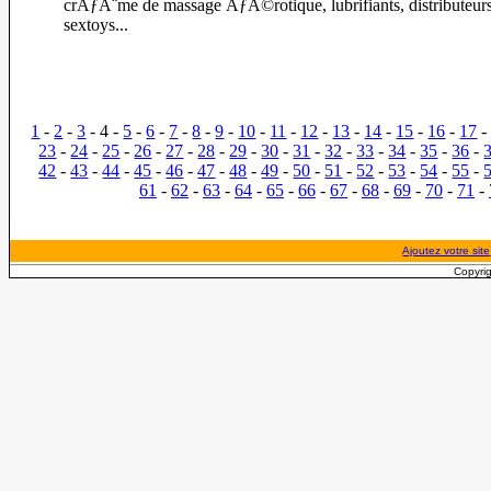
crÃƒÂ¨me de massage ÃƒÂ©rotique, lubrifiants, distributeur
sextoys...
1
-
2
-
3
- 4 -
5
-
6
-
7
-
8
-
9
-
10
-
11
-
12
-
13
-
14
-
15
-
16
-
17
23
-
24
-
25
-
26
-
27
-
28
-
29
-
30
-
31
-
32
-
33
-
34
-
35
-
36
-
42
-
43
-
44
-
45
-
46
-
47
-
48
-
49
-
50
-
51
-
52
-
53
-
54
-
55
-
61
-
62
-
63
-
64
-
65
-
66
-
67
-
68
-
69
-
70
-
71
-
Ajoutez votre site
Copyrig