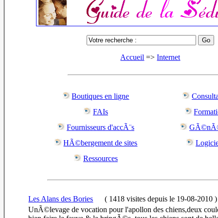
Accueil
=>
Internet
Boutiques en ligne
Consulta
FAIs
Format
Fournisseurs d'accÃ¨s
GÃ©nÃ©
HÃ©bergement de sites
Logicie
Ressources
Les Alans des Bories
(
1418 visites
depuis le 19-08-2010
)
UnÃ©levage de vocation pour l'apollon des chiens,deux coule