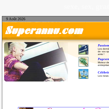
sexe, sex, gr
9 Août 2026
Passionn
Les derni
de vos sp
amis !
Pagesent
Moteur de
entreprise
Célébri
Les news d