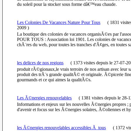
du soleil pour la stocker sous forme dâ€™eau chaude.
Les Colonies De Vacances Nature Pour Tous
(
1831 visit
2009
)
La boutique des colonies de vacances organisÃ©es par l'as
POUR TOUS : Association loi 1901. Les colonies de vacance
chÃ¨res du web, pour toutes les tranches d'Ã¢ges, en toutes s
les delices de nos regions
(
1373 visites
depuis le 27-07-2
produit rÃ©gionaux,le vrais terroirs de nos artisan avec leur s
produit des trÃ¨s grande qualitÃ© et originale. Ã©picerie fine
gourmands et ce qui aimes la qualitÃ©s.
Les Ã©nergies renouvelables
(
1381 visites
depuis le 28-
Informations et enjeux sur les nouvelles Ã©nergies propres ; 
d'avenir et focus sur les Ã©nergies solaires, Ã©oliennes et h
les Ã©nergies renouvelables accessibles Ã tous
(
1372 vis