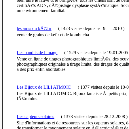
bien faire le fauve & le bringÃ©s. tous les chiens sont de bell
certifiÃ©s ADN, dÃ©pistage dysplasie systÃ©matique. Socia
un environnement familial.
les amis du kÃ©fir
(
1423 visites
depuis le 19-11-2010
)
vente de grains de kefir et de kombucha
Les bandits de l image
(
1529 visites
depuis le 19-01-2005
Vente en ligne de tirages photographiques limitÃ©s, des oeuv
photographiques originales a tirage limita, des tirages de quali
a des prix enfin abordables.
Les Bijoux de LILI ATMOIC
(
1377 visites
depuis le 10-
Les Bijoux de LILI ATOMIC: Bijoux fantaisie Ã petits prix, 
fÃ©minins.
Les capteurs solaires
(
1373 visites
depuis le 28-12-2008
)
Site d'informations et de ressources sur les capteurs solaires, d
de transformer le rayonnement solaire en Ã©lectricitÃ© et de 