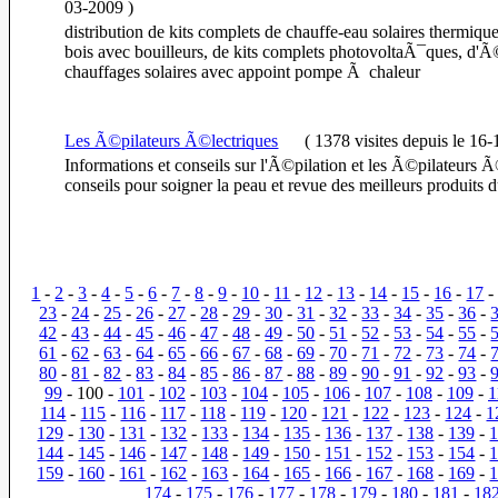
03-2009
)
distribution de kits complets de chauffe-eau solaires thermiq
bois avec bouilleurs, de kits complets photovoltaÃ¯ques, d'Ã
chauffages solaires avec appoint pompe Ã chaleur
Les Ã©pilateurs Ã©lectriques
(
1378 visites
depuis le 16
Informations et conseils sur l'Ã©pilation et les Ã©pilateurs Ã
conseils pour soigner la peau et revue des meilleurs produit
1
-
2
-
3
-
4
-
5
-
6
-
7
-
8
-
9
-
10
-
11
-
12
-
13
-
14
-
15
-
16
-
17
23
-
24
-
25
-
26
-
27
-
28
-
29
-
30
-
31
-
32
-
33
-
34
-
35
-
36
-
42
-
43
-
44
-
45
-
46
-
47
-
48
-
49
-
50
-
51
-
52
-
53
-
54
-
55
-
61
-
62
-
63
-
64
-
65
-
66
-
67
-
68
-
69
-
70
-
71
-
72
-
73
-
74
-
80
-
81
-
82
-
83
-
84
-
85
-
86
-
87
-
88
-
89
-
90
-
91
-
92
-
93
-
99
- 100 -
101
-
102
-
103
-
104
-
105
-
106
-
107
-
108
-
109
-
1
114
-
115
-
116
-
117
-
118
-
119
-
120
-
121
-
122
-
123
-
124
-
1
129
-
130
-
131
-
132
-
133
-
134
-
135
-
136
-
137
-
138
-
139
-
144
-
145
-
146
-
147
-
148
-
149
-
150
-
151
-
152
-
153
-
154
-
159
-
160
-
161
-
162
-
163
-
164
-
165
-
166
-
167
-
168
-
169
-
174
-
175
-
176
-
177
-
178
-
179
-
180
-
181
-
18