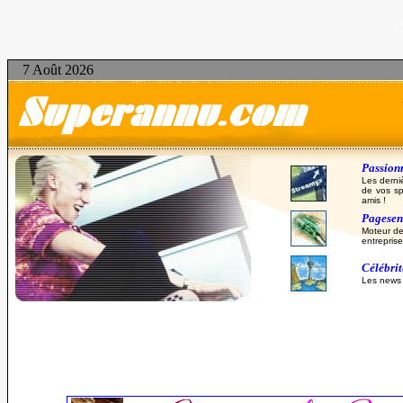
7 Août 2026
Passionn
Les derni
de vos sp
amis !
Pagesent
Moteur de
entreprise
Célébri
Les news d