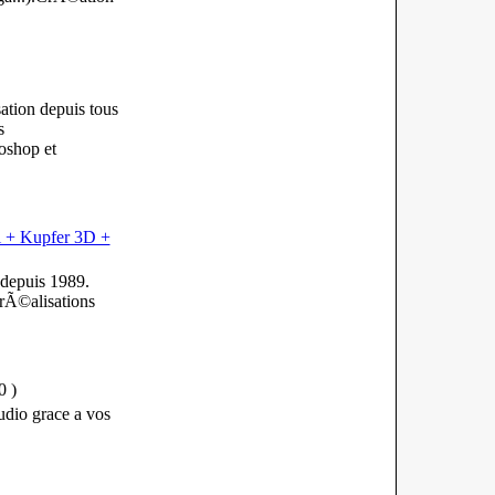
tion depuis tous
s
toshop et
i + Kupfer 3D +
depuis 1989.
rÃ©alisations
0
)
tudio grace a vos