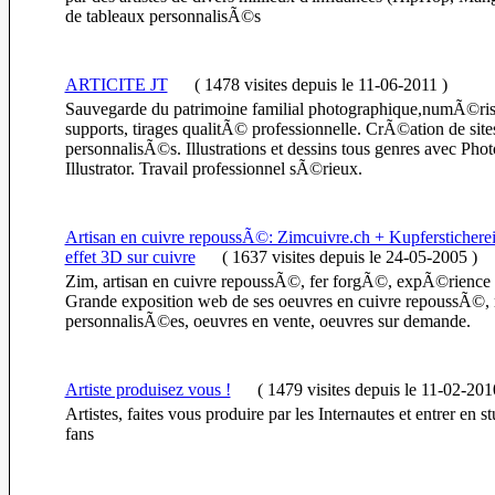
de tableaux personnalisÃ©s
ARTICITE JT
(
1478 visites
depuis le 11-06-2011
)
Sauvegarde du patrimoine familial photographique,numÃ©risa
supports, tirages qualitÃ© professionnelle. CrÃ©ation de site
personnalisÃ©s. Illustrations et dessins tous genres avec Pho
Illustrator. Travail professionnel sÃ©rieux.
Artisan en cuivre repoussÃ©: Zimcuivre.ch + Kupferstichere
effet 3D sur cuivre
(
1637 visites
depuis le 24-05-2005
)
Zim, artisan en cuivre repoussÃ©, fer forgÃ©, expÃ©rience 
Grande exposition web de ses oeuvres en cuivre repoussÃ©, 
personnalisÃ©es, oeuvres en vente, oeuvres sur demande.
Artiste produisez vous !
(
1479 visites
depuis le 11-02-201
Artistes, faites vous produire par les Internautes et entrer en s
fans