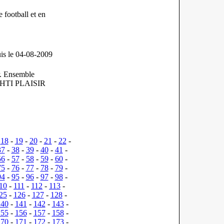
e football et en
is le 04-08-2009
r. Ensemble
N CHTI PLAISIR
-
18
-
19
-
20
-
21
-
22
-
37
-
38
-
39
-
40
-
41
-
56
-
57
-
58
-
59
-
60
-
75
-
76
-
77
-
78
-
79
-
94
-
95
-
96
-
97
-
98
-
10
-
111
-
112
-
113
-
25
-
126
-
127
-
128
-
140
-
141
-
142
-
143
-
155
-
156
-
157
-
158
-
170
-
171
-
172
-
173
-