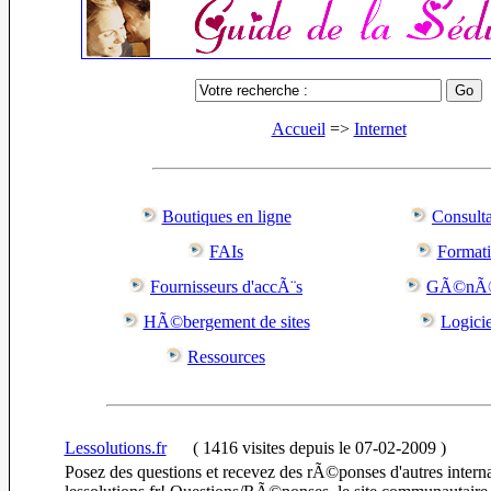
Accueil
=>
Internet
Boutiques en ligne
Consulta
FAIs
Format
Fournisseurs d'accÃ¨s
GÃ©nÃ©
HÃ©bergement de sites
Logicie
Ressources
Lessolutions.fr
(
1416 visites
depuis le 07-02-2009
)
Posez des questions et recevez des rÃ©ponses d'autres interna