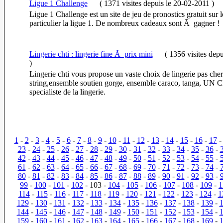
Ligue 1 Challenge
(
1371 visites
depuis le 20-02-2011
)
Ligue 1 Challenge est un site de jeu de pronostics gratuit sur l
particulier la ligue 1. De nombreux cadeaux sont Ã gagner !
Lingerie chti : lingerie fine Ã prix mini
(
1356 visites
depu
)
Lingerie chti vous propose un vaste choix de lingerie pas che
string,ensemble soutien gorge, ensemble caraco, tanga, U
specialiste de la lingerie.
1
-
2
-
3
-
4
-
5
-
6
-
7
-
8
-
9
-
10
-
11
-
12
-
13
-
14
-
15
-
16
-
17
23
-
24
-
25
-
26
-
27
-
28
-
29
-
30
-
31
-
32
-
33
-
34
-
35
-
36
-
42
-
43
-
44
-
45
-
46
-
47
-
48
-
49
-
50
-
51
-
52
-
53
-
54
-
55
-
61
-
62
-
63
-
64
-
65
-
66
-
67
-
68
-
69
-
70
-
71
-
72
-
73
-
74
-
80
-
81
-
82
-
83
-
84
-
85
-
86
-
87
-
88
-
89
-
90
-
91
-
92
-
93
-
99
-
100
-
101
-
102
- 103 -
104
-
105
-
106
-
107
-
108
-
109
-
1
114
-
115
-
116
-
117
-
118
-
119
-
120
-
121
-
122
-
123
-
124
-
1
129
-
130
-
131
-
132
-
133
-
134
-
135
-
136
-
137
-
138
-
139
-
144
-
145
-
146
-
147
-
148
-
149
-
150
-
151
-
152
-
153
-
154
-
159
-
160
-
161
-
162
-
163
-
164
-
165
-
166
-
167
-
168
-
169
-