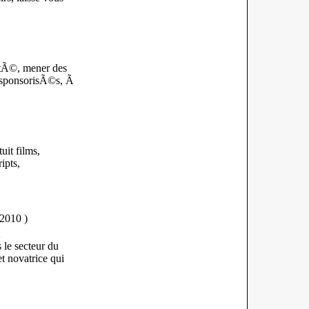
itÃ©, mener des
ns sponsorisÃ©s, Ã
it films,
ipts,
-2010
)
le secteur du
t novatrice qui