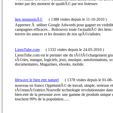
tenter par des moment de qualitÃ© par nos hotesses
lien sponsorisÃ©
(
1388 visites
depuis le 11-10-2010
)
Apprenez Ã utiliser Google Adwords pour gagner en visibil
campagnes efficaces... Retrouvez toute l'actualitÃ© des lie
travers les astuces et les dossiers de nos spÃ©cialistes.
LiensTube.com
(
1332 visites
depuis le 24-05-2010
)
LiensTube.com est le premier site du tÃ©lÃ©chargement gratu
sÃ©ries, mangas, logiciels, jeux, musique, autoformations, scr
documentaires, Magazines, ebooks, mobile.
lifewave le bien etre naturel
(
1378 visites
depuis le 01-08
nouveau en france OpprtunitÃ© de travail, simple, serieuse et
rÃ©munÃ©ratrice.Nouvelle technologie revolutionnaire dans 
bien-etre de la personne avec une gamme de produits unique e
touchent 99% de la population......