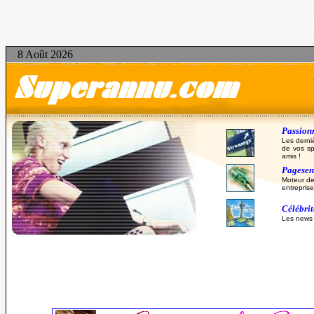
8 Août 2026
Passionn
Les derni
de vos sp
amis !
Pagesent
Moteur de
entreprise
Célébri
Les news d