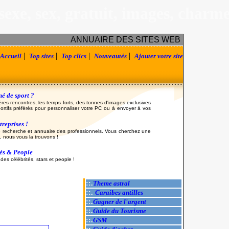
sexe, sex, gratuit, images, charm
ANNUAIRE DES SITES WEB
|
|
|
|
Accueil
Top sites
Top clics
Nouveautés
Ajouter votre site
é de sport ?
ères rencontres, les temps forts, des tonnes d'images exclusives
ortifs préférés pour personnaliser votre PC ou à envoyer à vos
reprises !
 recherche et annuaire des professionnels. Vous cherchez une
, nous vous la trouvons !
tés & People
es célébrités, stars et people !
::.
Theme astral
::.
Caraibes antilles
::.
Gagner de l'argent
::.
Guide du Tourisme
::.
GSM