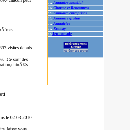
 oÃ¹ chacun peut
::.
Annuaire mondial
::.
Charme et Rencontres
::.
Annuaire entreprises
::.
Annuaire gratuit
::.
Annudrive
::.
Kroosty
thÃ¨mes
::.
Jeu console
Référencement
93 visites
depuis
Gratuit
Référencez gratuitement votre site.
s...Ce sont des
ration,chinÃ©s
ard
uis le 02-03-2010
rs, laisse vous