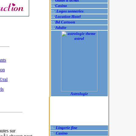
::.
Guide d'achat
::.
Casino
::.
Logos sonneries
::.
Location Hotel
::.
Bd Cartoon
::.
Adulte
nts
ion
ral
ls
Astrologie
::.
Lingerie fine
utes sur
::.
Casino