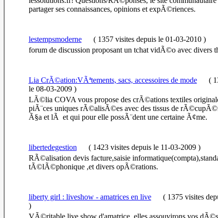
lessolutions.fr! Questions/RÃ©ponses, le site communautaire
partager ses connaissances, opinions et expÃ©riences.
lestempsmoderne
(
1357 visites
depuis le 01-03-2010
)
forum de discussion proposant un tchat vidÃ©o avec divers 
Lia CrÃ©ation:VÃªtements, sacs, accessoires de mode
(
13
le 08-03-2009
)
LÃ©lia COVA vous propose des crÃ©ations textiles originale
piÃ¨ces uniques rÃ©alisÃ©es avec des tissus de rÃ©cupÃ©
Ã§a et lÃ et qui pour elle possÃ¨dent une certaine Ã¢me.
libertedegestion
(
1423 visites
depuis le 11-03-2009
)
RÃ©alisation devis facture,saisie informatique(compta),stand
tÃ©lÃ©phonique ,et divers opÃ©rations.
liberty girl : liveshow - amatrices en live
(
1375 visites
dep
)
VÃ©ritable live show d'amatrice, elles assouvirons vos dÃ©si