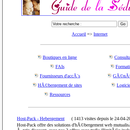
Accueil
=>
Internet
Boutiques en ligne
Consulta
FAIs
Format
Fournisseurs d'accÃ¨s
GÃ©nÃ©
HÃ©bergement de sites
Logicie
Ressources
Host-Pack - Hebergement
(
1413 visites
depuis le 24-04-2
Host-Pack offre des solutions d'hÃ©bergement web mutuali