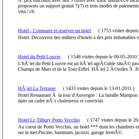
Ã prix discount, avec nos 3 offres avec trafic illimitÃ©e inc
proposons un support gratuit 7j/7j et trois modes de paiements
visa / cb.
Hotel - Comparer et reserver un hotel
(
1753 visites
depuis
Hotel. Decouvrez des milliers d'hotels a des prix imbattables e
Hotel du Petit Louvre
(
1548 visites
depuis le 09-05-2010
L'hÃ´tel du Petit Louvre est un hÃ´tel agrÃ©able situÃ© pro
Champs de Mars et de la Tour Eiffel. HÃ´tel 2 Ã©toiles Ã Pa
HÃ´tel La Terrasse
(
1433 visites
depuis le 13-01-2011
)
Hotel Restaurant Ã la tour d'Auvergne : La famille Mampon 
dans un cadre trÃ¨s chaleureux et convivial.
Hotel Le Tilbury Porto Vecchio
(
1747 visites
depuis le 2
Au coeur de Porto Vecchio, un hotel *** dont les chambres et 
sur la mer.Piscine, hammam, jacuzzi, garage fermÃ©.