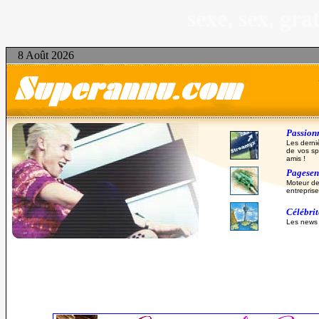
sexe, sex, gr
8 Août 2026
Passionn
Les derni
de vos sp
amis !
Pagesent
Moteur de
entreprise
Célébri
Les news d