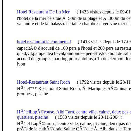
Hotel Restaurant De La Mer
(
1433 visites
depuis le 09-0
l'hotel de la mer ce situe Ã 50m de la plage et Ã 300m du c
val andre et de la thalasso. certaine chambres avec vue mer et
hotel restaurant le continental
(
1413 visites
depuis le 17-
capacitÃ© d'accueil de 100 pers a l'hotel et 200 pers au restaur
quad,vtt,parapente,cheval,randonnee pedestre,location de sall
accueil de groupes ,parking pour autobus,a 1h de clermont fe
lyon
Hotel-Restaurant Saint Roch
(
1792 visites
depuis le 23-1
HÃ´tel***-Restaurant Saint-Roch, Ã Martigues.SÃ©minaires
groupes , piscine...
HÃ´telLapÃ©rouse, Albi Tarn, centre ville, calme, deux pas 
quartiers, piscine
(
1583 visites
depuis le 23-11-2004
)
HÃ´tel LapÃ©rouse, centre ville, calme, piscine, deux pas des
prÃ¨s de la cathÃ©drale Sainte CÃ©cile Ã Albi dans le Tarn 