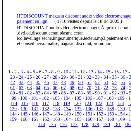
HTDISCOUNT magasin discount audio video electromenager 
paiement en lign
(
1710 visites
depuis le 18-04-2005
)
HTDISCOUNT audio video electromenager Ã prix discount
,dvd,cd,discount,ecran plasma,ecran
lcd,lavelinge,seche,linge,numerique,lecteur,mp3,paiement en l
et conseil personnalise,magasin discount,promotion,
1
-
2
-
3
-
4
-
5
-
6
-
7
-
8
-
9
-
10
-
11
-
12
-
13
-
14
-
15
-
16
-
17
23
-
24
-
25
-
26
-
27
-
28
-
29
-
30
-
31
-
32
-
33
-
34
-
35
-
36
-
42
-
43
-
44
-
45
-
46
-
47
-
48
-
49
-
50
-
51
-
52
-
53
-
54
-
55
-
61
-
62
-
63
-
64
-
65
-
66
-
67
-
68
-
69
-
70
-
71
-
72
-
73
-
74
-
80
-
81
-
82
-
83
-
84
-
85
-
86
-
87
-
88
-
89
-
90
-
91
-
92
-
93
-
99
-
100
-
101
-
102
-
103
-
104
-
105
-
106
-
107
-
108
-
109
-
1
114
-
115
-
116
-
117
-
118
-
119
-
120
-
121
-
122
-
123
-
124
-
1
129
-
130
-
131
-
132
-
133
-
134
-
135
-
136
-
137
-
138
-
139
-
144
-
145
-
146
-
147
-
148
-
149
-
150
-
151
-
152
-
153
-
154
-
159
-
160
-
161
-
162
-
163
-
164
-
165
-
166
-
167
-
168
-
169
-
174
-
175
-
176
-
177
-
178
-
179
-
180
-
181
-
18