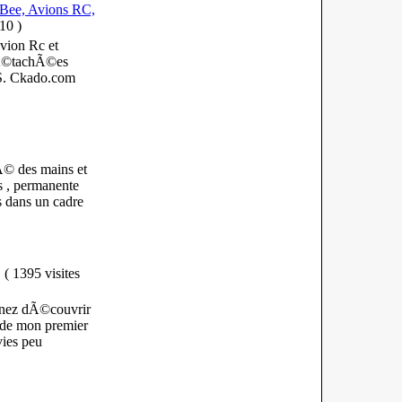
Bee, Avions RC,
010
)
vion Rc et
dÃ©tachÃ©es
DS. Ckado.com
tÃ© des mains et
ls , permanente
s dans un cadre
(
1395 visites
enez dÃ©couvrir
e de mon premier
vies peu