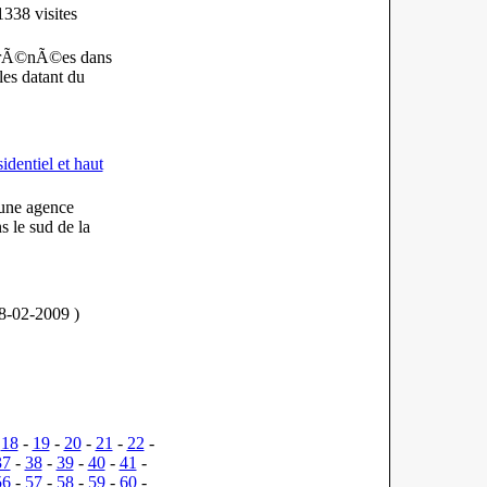
338 visites
 PyrÃ©nÃ©es dans
les datant du
identiel et haut
 une agence
s le sud de la
28-02-2009
)
-
18
-
19
-
20
-
21
-
22
-
37
-
38
-
39
-
40
-
41
-
56
-
57
-
58
-
59
-
60
-