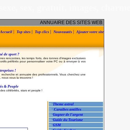
sexe, sex, gratuit, images, charm
ANNUAIRE DES SITES WEB
|
|
|
|
Accueil
Top sites
Top clics
Nouveautés
Ajouter votre site
é de sport ?
ères rencontres, les temps forts, des tonnes d'images exclusives
ortifs préférés pour personnaliser votre PC ou à envoyer à vos
reprises !
 recherche et annuaire des professionnels. Vous cherchez une
, nous vous la trouvons !
tés & People
es célébrités, stars et people !
::.
Theme astral
::.
Caraibes antilles
::.
Gagner de l'argent
::.
Guide du Tourisme
::.
GSM