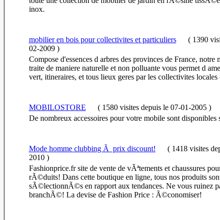
toute une collection de mobilier de jardin en rÃ©sine tissÃ©e,
inox.
mobilier en bois pour collectivites et particuliers
(
1390 vis
02-2009
)
Compose d'essences d arbres des provinces de France, notre m
traite de maniere naturelle et non polluante vous permet d am
vert, itineraires, et tous lieux geres par les collectivites locales e
MOBILOSTORE
(
1580 visites
depuis le 07-01-2005
)
De nombreux accessoires pour votre mobile sont disponibles su
Mode homme clubbing Ã prix discount!
(
1418 visites
dep
2010
)
Fashionprice.fr site de vente de vÃªtements et chaussures p
rÃ©duits! Dans cette boutique en ligne, tous nos produits son
sÃ©lectionnÃ©s en rapport aux tendances. Ne vous ruinez pa
branchÃ©! La devise de Fashion Price : Ã©conomiser!