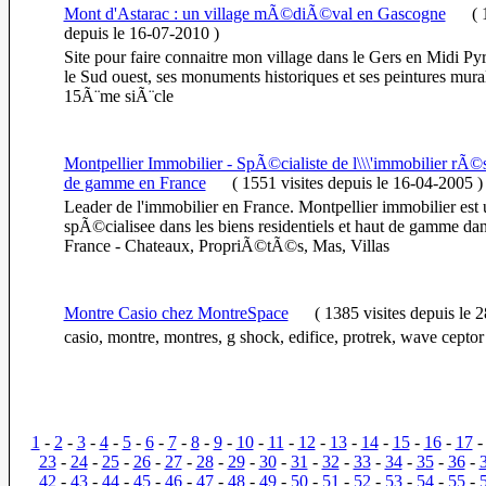
Mont d'Astarac : un village mÃ©diÃ©val en Gascogne
(
1
depuis le 16-07-2010
)
Site pour faire connaitre mon village dans le Gers en Midi
le Sud ouest, ses monuments historiques et ses peintures mura
15Ã¨me siÃ¨cle
Montpellier Immobilier - SpÃ©cialiste de l\\\'immobilier rÃ©s
de gamme en France
(
1551 visites
depuis le 16-04-2005
)
Leader de l'immobilier en France. Montpellier immobilier est
spÃ©cialisee dans les biens residentiels et haut de gamme dan
France - Chateaux, PropriÃ©tÃ©s, Mas, Villas
Montre Casio chez MontreSpace
(
1385 visites
depuis le 
casio, montre, montres, g shock, edifice, protrek, wave ceptor
1
-
2
-
3
-
4
-
5
-
6
-
7
-
8
-
9
-
10
-
11
-
12
-
13
-
14
-
15
-
16
-
17
23
-
24
-
25
-
26
-
27
-
28
-
29
-
30
-
31
-
32
-
33
-
34
-
35
-
36
-
42
-
43
-
44
-
45
-
46
-
47
-
48
-
49
-
50
-
51
-
52
-
53
-
54
-
55
-