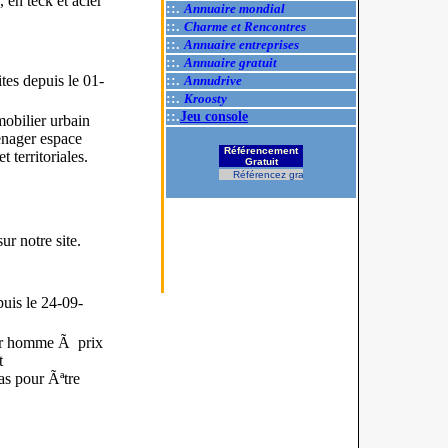
 en teck et acier
::.
Annuaire mondial
::.
Charme et Rencontres
::.
Annuaire entreprises
::.
Annuaire gratuit
ites
depuis le 01-
::.
Annudrive
::.
Kroosty
::.
Jeu console
obilier urbain
enager espace
Référencement
t territoriales.
Gratuit
Référencez gratuitement votre site.
r notre site.
uis le 24-09-
our homme Ã prix
t
s pour Ãªtre