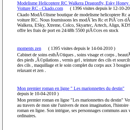
Modelisme Helicoptere RC Walkera Dragonfly, Esky Honey 
Voiture RC - Ckado.com
(
1396 visites
depuis le 12-10-2
Ckado ModÃ©lisme boutique de modelisme helicoptere Rc a
voiture RC. Nous fournissons les modÃ¨les Rc et PiÃ¨ces 
Walkera, ESky, Xtreme, Colco, Skyartec, Artech, Align, K
offre les frais de port en 24/48h 5500 piÃ©ces en stock
moments zen
(
1395 visites
depuis le 14-04-2010
)
Cabinet de soins esthÃ©tiques , soins visage et corps , beau
des pieds ,Ã©pilations , vernis gel , teinture des cils et sourci
des cils , maquillage et le soin complet du corps aux 3 bougie
relaxant et zen .
Mon premier roman en ligne " Les marionnettes du destin"
depuis le 10-04-2010
)
Mon premier roman en ligne "Les marionnettes du destin" V
au travers de mon site l'univers de mon imagination, l'histoir
roman en ligne. Son intrigue, ses personnages communs aux 
ordinaires.