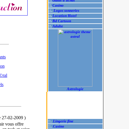
::.
Guide d'achat
::.
Casino
::.
Logos sonneries
::.
Location Hotel
::.
Bd Cartoon
::.
Adulte
nts
ion
ral
ls
Astrologie
e 27-02-2009
)
::.
Lingerie fine
ir vous offre
::.
Casino