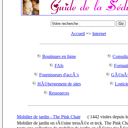
Accueil
=>
Internet
Boutiques en ligne
Consulta
FAIs
Format
Fournisseurs d'accÃ¨s
GÃ©nÃ©
HÃ©bergement de sites
Logicie
Ressources
Mobilier de jardin - The Pink Chair
(
1442 visites
depuis l
Mobilier de jardin en rÃ©sine tressÃ©e et teck. The Pink Cha