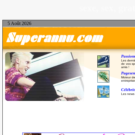
sexe, sex, gr
5 Août 2026
Passionn
Les derni
de vos sp
amis !
Pagesent
Moteur de
entreprise
Célébri
Les news d