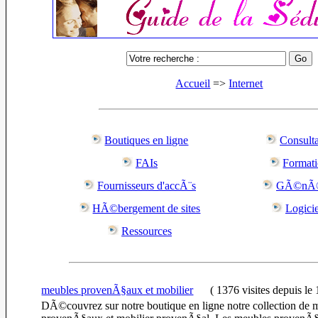
Accueil
=>
Internet
Boutiques en ligne
Consulta
FAIs
Format
Fournisseurs d'accÃ¨s
GÃ©nÃ©
HÃ©bergement de sites
Logicie
Ressources
meubles provenÃ§aux et mobilier
(
1376 visites
depuis le
DÃ©couvrez sur notre boutique en ligne notre collection de 