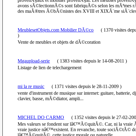
provenÃ§aux et mobilier provenÃ§al. Les meubles provenÃ
avons sÃ©lectionnÃ©s sont fabriquÃ©s selon les mÃªmes rÃ¨
des maÃ®tres Ã©bÃ©nistes des XVIII et XIXÃ¨me siÃ¨cles
MeublesetObjets.com Mobilier DÃ©co
(
1370 visites
depu
)
Vente de meubles et objets de dÃ©coration
Mgaupload-serie
(
1383 visites
depuis le 14-08-2011
)
Listage de lien de telechargement
mi la re music
(
1371 visites
depuis le 28-11-2009
)
vente d'instrument de musique sur internet: guitare, batterie, 
clavier, basse, mÃ©diator, ampli...
MICHEL DO CARMO
(
1352 visites
depuis le 27-02-20
Mes valeurs se fondent sur lâ€™Ã©quitÃ©. Car, ni la vraie 
vraie justice nâ€™existent. En revanche, toute sociÃ©tÃ© do
lâ€™Ã©quitÃ©, cette justice morale ou naturelle.