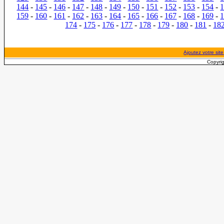
144
-
145
-
146
-
147
-
148
-
149
-
150
-
151
-
152
-
153
-
154
-
159
-
160
-
161
-
162
-
163
-
164
-
165
-
166
-
167
-
168
-
169
-
174
-
175
-
176
-
177
-
178
-
179
-
180
-
181
-
18
Ajoutez votre site
Copyrig