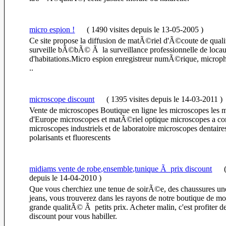
micro espion !
(
1490 visites
depuis le 13-05-2005
)
Ce site propose la diffusion de matÃ©riel d'Ã©coute de qua
surveille bÃ©bÃ© Ã la surveillance professionnelle de loca
d'habitations.Micro espion enregistreur numÃ©rique, micropho
..
microscope discount
(
1395 visites
depuis le 14-03-2011
)
Vente de microscopes Boutique en ligne les microscopes les 
d'Europe microscopes et matÃ©riel optique microscopes a con
microscopes industriels et de laboratoire microscopes dentair
polarisants et fluorescents
midiams vente de robe,ensemble,tunique Ã prix discount
depuis le 14-04-2010
)
Que vous cherchiez une tenue de soirÃ©e, des chaussures un
jeans, vous trouverez dans les rayons de notre boutique de mo
grande qualitÃ© Ã petits prix. Acheter malin, c'est profiter d
discount pour vous habiller.