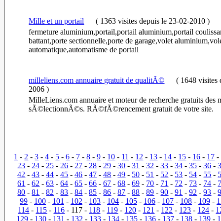
Mille et un portail
(
1363 visites
depuis le 23-02-2010
)
fermeture aluminium,portail,portail aluminium,portail coulissan
battant,porte sectionnelle,porte de garage,volet aluminium,vole
automatique,automatisme de portail
milleliens.com annuaire gratuit de qualitÃ©
(
1648 visites
2006
)
MilleLiens.com annuaire et moteur de recherche gratuits des me
sÃ©lectionnÃ©s. RÃ©fÃ©rencement gratuit de votre site.
1
-
2
-
3
-
4
-
5
-
6
-
7
-
8
-
9
-
10
-
11
-
12
-
13
-
14
-
15
-
16
-
17
23
-
24
-
25
-
26
-
27
-
28
-
29
-
30
-
31
-
32
-
33
-
34
-
35
-
36
-
42
-
43
-
44
-
45
-
46
-
47
-
48
-
49
-
50
-
51
-
52
-
53
-
54
-
55
-
61
-
62
-
63
-
64
-
65
-
66
-
67
-
68
-
69
-
70
-
71
-
72
-
73
-
74
-
80
-
81
-
82
-
83
-
84
-
85
-
86
-
87
-
88
-
89
-
90
-
91
-
92
-
93
-
99
-
100
-
101
-
102
-
103
-
104
-
105
-
106
-
107
-
108
-
109
-
1
114
-
115
-
116
- 117 -
118
-
119
-
120
-
121
-
122
-
123
-
124
-
1
129
-
130
-
131
-
132
-
133
-
134
-
135
-
136
-
137
-
138
-
139
-