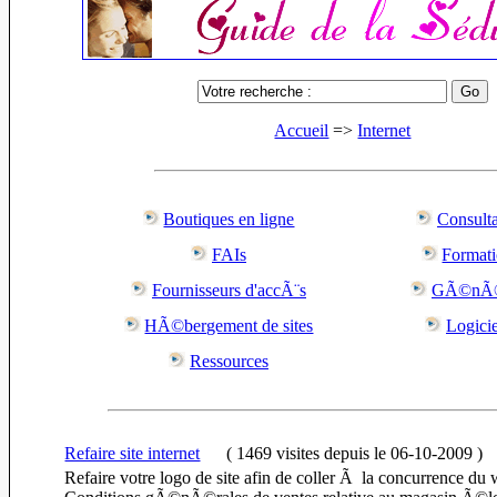
Accueil
=>
Internet
Boutiques en ligne
Consulta
FAIs
Format
Fournisseurs d'accÃ¨s
GÃ©nÃ©
HÃ©bergement de sites
Logicie
Ressources
Refaire site internet
(
1469 visites
depuis le 06-10-2009
)
Refaire votre logo de site afin de coller Ã la concurrence du