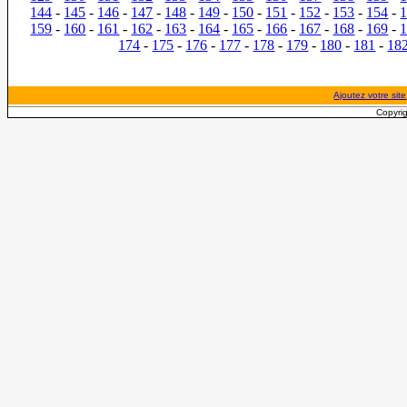
144
-
145
-
146
-
147
-
148
-
149
-
150
-
151
-
152
-
153
-
154
-
159
-
160
-
161
-
162
-
163
-
164
-
165
-
166
-
167
-
168
-
169
-
174
-
175
-
176
-
177
-
178
-
179
-
180
-
181
-
18
Ajoutez votre site
Copyrig