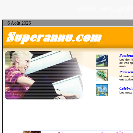
sexe, sex, gr
6 Août 2026
Passionn
Les derni
de vos sp
amis !
Pagesent
Moteur de
entreprise
Célébri
Les news d