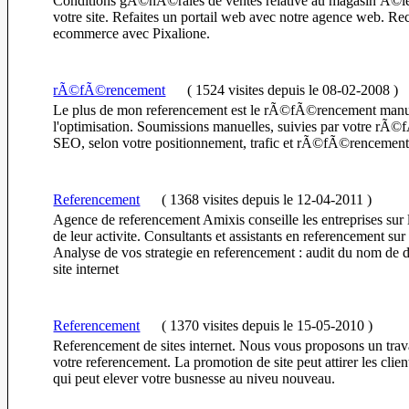
Conditions gÃ©nÃ©rales de ventes relative au magasin Ã©le
votre site. Refaites un portail web avec notre agence web. Reco
ecommerce avec Pixalione.
rÃ©fÃ©rencement
(
1524 visites
depuis le 08-02-2008
)
Le plus de mon referencement est le rÃ©fÃ©rencement man
l'optimisation. Soumissions manuelles, suivies par votre rÃ©
SEO, selon votre positionnement, trafic et rÃ©fÃ©rencement 
Referencement
(
1368 visites
depuis le 12-04-2011
)
Agence de referencement Amixis conseille les entreprises sur
de leur activite. Consultants et assistants en referencement 
Analyse de vos strategie en referencement : audit du nom de 
site internet
Referencement
(
1370 visites
depuis le 15-05-2010
)
Referencement de sites internet. Nous vous proposons un trav
votre referencement. La promotion de site peut attirer les clien
qui peut elever votre busnesse au niveu nouveau.