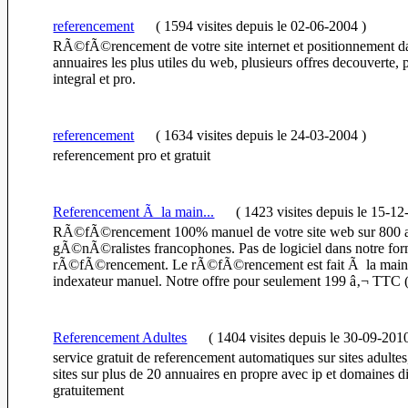
referencement
(
1594 visites
depuis le 02-06-2004
)
RÃ©fÃ©rencement de votre site internet et positionnement da
annuaires les plus utiles du web, plusieurs offres decouverte,
integral et pro.
referencement
(
1634 visites
depuis le 24-03-2004
)
referencement pro et gratuit
Referencement Ã la main...
(
1423 visites
depuis le 15-12
RÃ©fÃ©rencement 100% manuel de votre site web sur 800 a
gÃ©nÃ©ralistes francophones. Pas de logiciel dans notre fo
rÃ©fÃ©rencement. Le rÃ©fÃ©rencement est fait Ã la main
indexateur manuel. Notre offre pour seulement 199 â‚¬ TTC (s
Referencement Adultes
(
1404 visites
depuis le 30-09-201
service gratuit de referencement automatiques sur sites adultes
sites sur plus de 20 annuaires en propre avec ip et domaines di
gratuitement