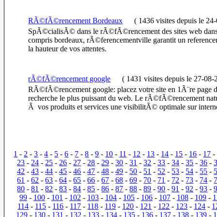
RÃ©fÃ©rencement Bordeaux
(
1436 visites
depuis le 24
SpÃ©cialisÃ© dans le rÃ©fÃ©rencement des sites web dans 
compris bordeaux, rÃ©ferencementville garantit un referenc
la hauteur de vos attentes.
rÃ©fÃ©rencement google
(
1431 visites
depuis le 27-08-
RÃ©fÃ©rencement google: placez votre site en 1Ã¨re page 
recherche le plus puissant du web. Le rÃ©fÃ©rencement natu
Ã vos produits et services une visibilitÃ© optimale sur intern
1
-
2
-
3
-
4
-
5
-
6
-
7
-
8
-
9
-
10
-
11
-
12
-
13
-
14
-
15
-
16
-
17
23
-
24
-
25
-
26
-
27
-
28
-
29
-
30
-
31
-
32
-
33
-
34
-
35
-
36
-
42
-
43
-
44
-
45
-
46
-
47
-
48
-
49
-
50
-
51
-
52
-
53
-
54
-
55
-
61
-
62
-
63
-
64
-
65
-
66
-
67
-
68
-
69
-
70
-
71
-
72
-
73
-
74
-
80
-
81
-
82
-
83
-
84
-
85
-
86
-
87
-
88
-
89
-
90
-
91
-
92
-
93
-
99
-
100
-
101
-
102
-
103
-
104
-
105
-
106
-
107
-
108
-
109
-
1
114
-
115
-
116
-
117
-
118
-
119
-
120
-
121
-
122
-
123
-
124
-
1
129
-
130
-
131
-
132
-
133
-
134
-
135
-
136
-
137
-
138
-
139
-