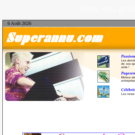
sexe, sex, gr
6 Août 2026
Passionn
Les derni
de vos sp
amis !
Pagesent
Moteur de
entreprise
Célébri
Les news d