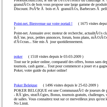
Poelediscount.com, le site de rÃ©fÃ©rence du chauffage Ã 
granulÃ©s de bois vous propose une large gamme de produit
Discount. PoÃªle Ã bois et Ã granulÃ©s, Barbecues Ã pellet
Point-net. Bienvenue sur votre portail !
(
1675 visites
depu
)
Point-net. Annuaire avec moteur de recherche, actualitÃ©s c
thÃ¨me, jeux, petites annonces, forum, bons plans, mÃ©tÃ©
d'Ã©cran... Site mis Ã jour quotidiennement.
poker
(
1518 visites
depuis le 03-03-2009
)
Tout sur le poker online, comparatif des offres, bonus sans dep
tournois, cash game... Tout pour commencer a jouer et a gagne
Poker, votre guide du poker online!
Poker Belgique
(
1496 visites
depuis le 25-02-2009
)
POKER BELGIQUE est une CommunautÃ© de joueurs de pok
- RÃ¨gles, stratÃ©gies, Bonus, tournois gratuits, challenges, 
de salles. Vous connaitrez tout sur ce merveilleux jeux qu'est
No Limit.